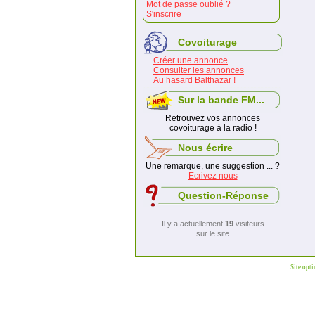
Mot de passe oublié ?
S'inscrire
Covoiturage
Créer une annonce
Consulter les annonces
Au hasard Balthazar !
Sur la bande FM...
Retrouvez vos annonces
covoiturage à la radio !
Nous écrire
Une remarque, une suggestion ... ?
Ecrivez nous
Question-Réponse
Il y a actuellement
19
visiteurs
sur le site
Site opt