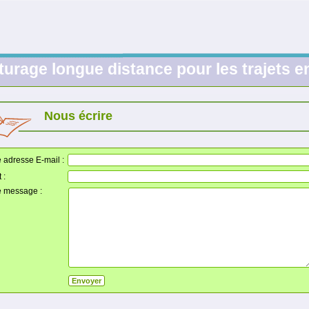
turage longue distance pour les trajets 
Nous écrire
e adresse E-mail :
 :
e message :