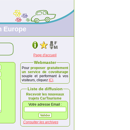
en Europe
Page d'accueil
Webmaster
Pour
proposer gratuitement
un service de covoiturage
souple et performant à vos
visiteurs, cliquez
ICI
.
Liste de diffusion
Recevoir les nouveaux
trajets CarTourisme
Votre adresse Email :
Consulter les archives