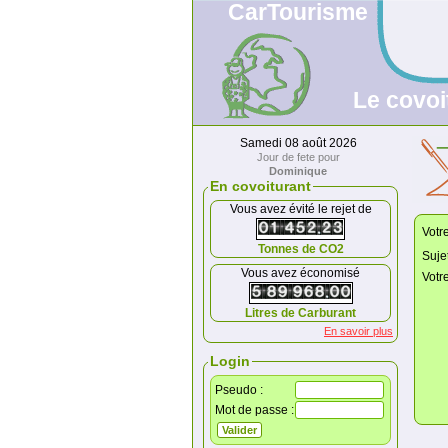
CarTourisme
Le covoi
Samedi 08 août 2026
Jour de fete pour
Dominique
En covoiturant
Vous avez évité le rejet de
Votr
Tonnes de CO2
Sujet
Vous avez économisé
Votr
Litres de Carburant
En savoir plus
Login
Pseudo :
Mot de passe :