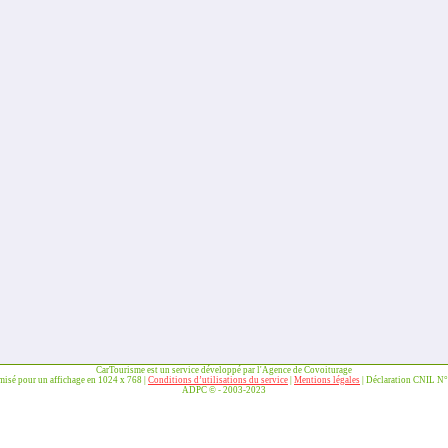
CarTourisme est un service développé par l'Agence de Covoiturage
imisé pour un affichage en 1024 x 768 |
Conditions d’utilisations du service
|
Mentions légales
| Déclaration CNIL N
ADPC © - 2003-2023