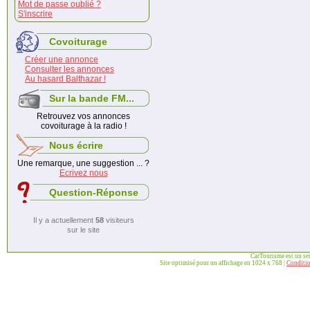
Mot de passe oublié ?
S'inscrire
Covoiturage
Créer une annonce
Consulter les annonces
Au hasard Balthazar !
Sur la bande FM...
Retrouvez vos annonces
covoiturage à la radio !
Nous écrire
Une remarque, une suggestion ... ?
Ecrivez nous
Question-Réponse
Il y a actuellement
58
visiteurs
sur le site
CarTourisme est un se
Site optimisé pour un affichage en 1024 x 768 |
Conditio