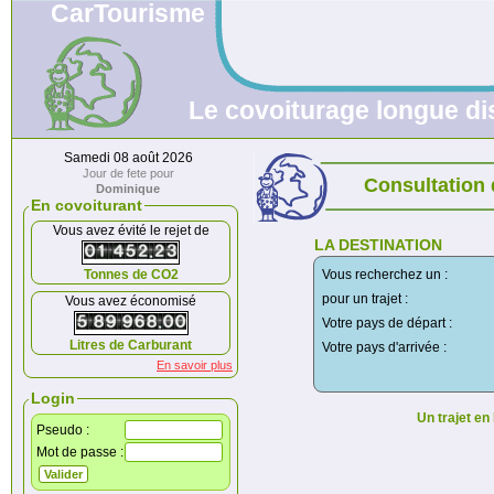
CarTourisme
Le covoiturage longue di
Samedi 08 août 2026
Jour de fete pour
Consultation
Dominique
En covoiturant
Vous avez évité le rejet de
LA DESTINATION
Tonnes de CO2
Vous recherchez un :
pour un trajet :
Vous avez économisé
Votre pays de départ :
Litres de Carburant
Votre pays d'arrivée :
En savoir plus
Login
Un trajet en
Pseudo :
Mot de passe :