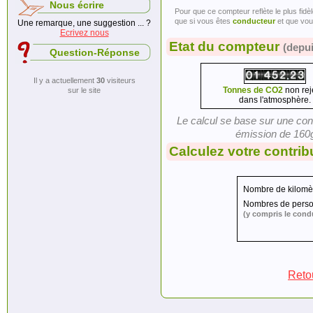
Nous écrire
Pour que ce compteur reflète le plus fidè
que si vous êtes
conducteur
et que vou
Une remarque, une suggestion ... ?
Ecrivez nous
Etat du compteur
(depui
Question-Réponse
Il y a actuellement
30
visiteurs
Tonnes de CO2
non rej
sur le site
dans l'atmosphère.
Le calcul se base sur une c
émission de 160g
Calculez votre contrib
Nombre de kilomè
Nombres de person
(y compris le cond
Retou