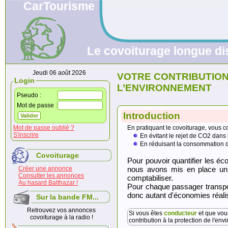
CarTourisme
Le covoiturage longue di
Jeudi 06 août 2026
VOTRE CONTRIBUTION
Login
L’ENVIRONNEMENT
Pseudo :
Mot de passe :
Introduction
Mot de passe oublié ?
En pratiquant le covoiturage, vous c
S'inscrire
En évitant le rejet de CO2 dans
En réduisant la consommation d’
Covoiturage
Pour pouvoir quantifier les éc
Créer une annonce
nous avons mis en place un
Consulter les annonces
comptabiliser.
Au hasard Balthazar !
Pour chaque passager transpor
donc autant d'économies réali
Sur la bande FM...
Retrouvez vos annonces
Si vous êtes
conducteur
et que vous
covoiturage à la radio !
contribution à la protectio