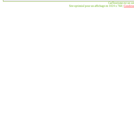
CarTourisme est un se
Site optimisé pour un affichage en 1024 x 768 |
Conditio