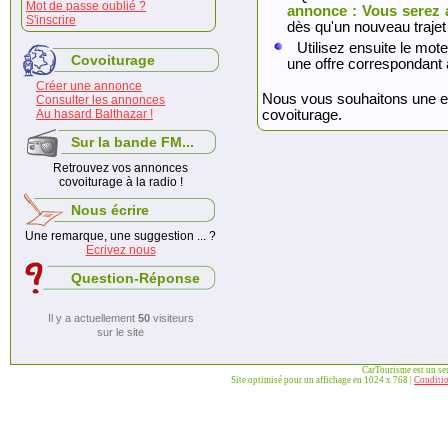
Mot de passe oublié ?
annonce : Vous serez 
S'inscrire
dès qu'un nouveau trajet
Utilisez ensuite le mote
Covoiturage
une offre correspondant 
Créer une annonce
Nous vous souhaitons une exc
Consulter les annonces
Au hasard Balthazar !
covoiturage.
Sur la bande FM...
Retrouvez vos annonces
covoiturage à la radio !
Nous écrire
Une remarque, une suggestion ... ?
Ecrivez nous
Question-Réponse
Il y a actuellement
50
visiteurs
sur le site
CarTourisme est un se
Site optimisé pour un affichage en 1024 x 768 |
Conditio