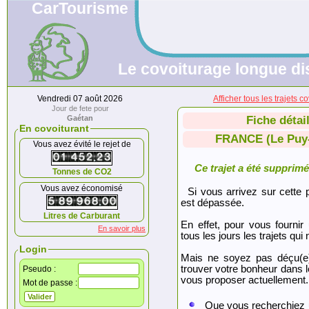
CarTourisme
Le covoiturage longue di
Vendredi 07 août 2026
Afficher tous les trajet
Jour de fete pour
Gaétan
Fiche détai
En covoiturant
FRANCE (Le Puy-
Vous avez évité le rejet de
Ce trajet a été supprimé.
Tonnes de CO2
Vous avez économisé
Si vous arrivez sur cette p
est dépassée.
Litres de Carburant
En effet, pour vous fournir
En savoir plus
tous les jours les trajets qui 
Login
Mais ne soyez pas déçu(e
trouver votre bonheur dans 
Pseudo :
vous proposer actuellement.
Mot de passe :
Que vous recherchiez 