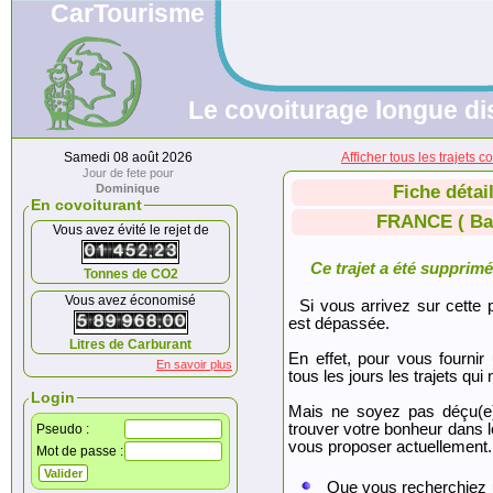
CarTourisme
Le covoiturage longue di
Samedi 08 août 2026
Afficher tous les trajet
Jour de fete pour
Dominique
Fiche détai
En covoiturant
FRANCE ( Bay
Vous avez évité le rejet de
Ce trajet a été supprimé.
Tonnes de CO2
Vous avez économisé
Si vous arrivez sur cette p
est dépassée.
Litres de Carburant
En effet, pour vous fournir
En savoir plus
tous les jours les trajets qui 
Login
Mais ne soyez pas déçu(e
trouver votre bonheur dans 
Pseudo :
vous proposer actuellement.
Mot de passe :
Que vous recherchiez 