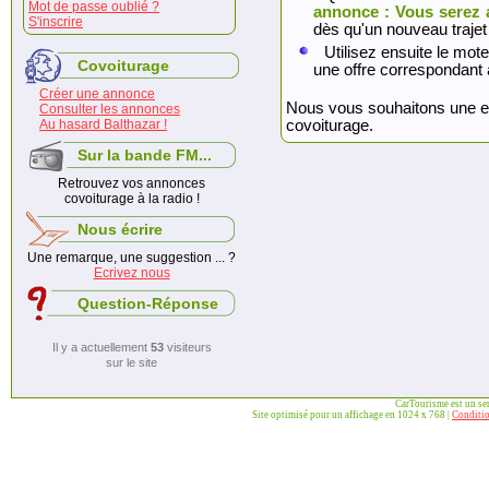
Mot de passe oublié ?
annonce : Vous serez 
S'inscrire
dès qu'un nouveau trajet
Utilisez ensuite le mote
Covoiturage
une offre correspondant 
Créer une annonce
Nous vous souhaitons une exc
Consulter les annonces
Au hasard Balthazar !
covoiturage.
Sur la bande FM...
Retrouvez vos annonces
covoiturage à la radio !
Nous écrire
Une remarque, une suggestion ... ?
Ecrivez nous
Question-Réponse
Il y a actuellement
53
visiteurs
sur le site
CarTourisme est un se
Site optimisé pour un affichage en 1024 x 768 |
Conditio