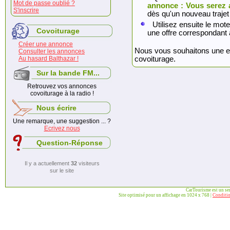
Mot de passe oublié ?
annonce : Vous serez 
S'inscrire
dès qu'un nouveau trajet
Utilisez ensuite le mote
Covoiturage
une offre correspondant 
Créer une annonce
Nous vous souhaitons une exc
Consulter les annonces
Au hasard Balthazar !
covoiturage.
Sur la bande FM...
Retrouvez vos annonces
covoiturage à la radio !
Nous écrire
Une remarque, une suggestion ... ?
Ecrivez nous
Question-Réponse
Il y a actuellement
32
visiteurs
sur le site
CarTourisme est un se
Site optimisé pour un affichage en 1024 x 768 |
Conditio