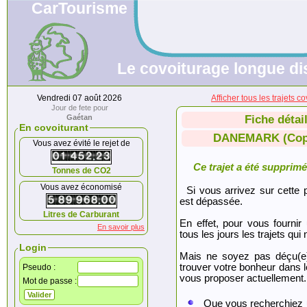
CarTourisme
Le covoiturage longue di
Vendredi 07 août 2026
Afficher tous les trajet
Jour de fete pour
Gaétan
Fiche détai
En covoiturant
DANEMARK (Cope
Vous avez évité le rejet de
Ce trajet a été supprimé.
Tonnes de CO2
Vous avez économisé
Si vous arrivez sur cette p
est dépassée.
Litres de Carburant
En effet, pour vous fournir
En savoir plus
tous les jours les trajets qui 
Login
Mais ne soyez pas déçu(e
trouver votre bonheur dans 
Pseudo :
vous proposer actuellement.
Mot de passe :
Que vous recherchiez 