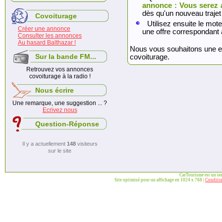
annonce : Vous serez 
dès qu'un nouveau trajet
Covoiturage
Utilisez ensuite le mote
Créer une annonce
une offre correspondant 
Consulter les annonces
Au hasard Balthazar !
Nous vous souhaitons une exc
Sur la bande FM...
covoiturage.
Retrouvez vos annonces
covoiturage à la radio !
Nous écrire
Une remarque, une suggestion ... ?
Ecrivez nous
Question-Réponse
Il y a actuellement
148
visiteurs
sur le site
CarTourisme est un se
Site optimisé pour un affichage en 1024 x 768 |
Conditio