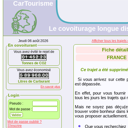
CarTourisme
Le covoiturage longue di
Jeudi 06 août 2026
Afficher tous les traje
En covoiturant
Fiche détai
Vous avez évité le rejet de
FRANCE (
Tonnes de CO2
Ce trajet a été supprimé.
Vous avez économisé
Si vous arrivez sur cette p
Litres de Carburant
est dépassée.
En savoir plus
En effet, pour vous fournir
Login
tous les jours les trajets qui 
Pseudo :
Mais ne soyez pas déçu(e
Mot de passe :
trouver votre bonheur dans 
vous proposer actuellement.
Mot de passe oublié ?
S'inscrire
Que vous recherchiez 