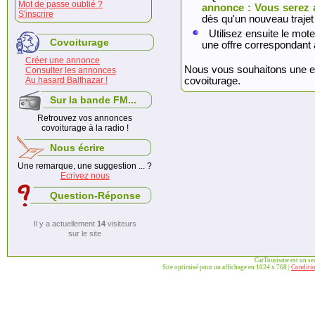
Mot de passe oublié ?
annonce : Vous serez 
S'inscrire
dès qu'un nouveau trajet
Utilisez ensuite le mote
Covoiturage
une offre correspondant 
Créer une annonce
Nous vous souhaitons une exc
Consulter les annonces
Au hasard Balthazar !
covoiturage.
Sur la bande FM...
Retrouvez vos annonces
covoiturage à la radio !
Nous écrire
Une remarque, une suggestion ... ?
Ecrivez nous
Question-Réponse
Il y a actuellement
14
visiteurs
sur le site
CarTourisme est un se
Site optimisé pour un affichage en 1024 x 768 |
Conditio