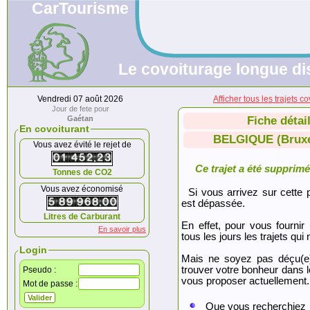
CarTourisme
Le covoiturage longue di
Vendredi 07 août 2026
Afficher tous les trajet
Jour de fete pour
Gaétan
Fiche détai
En covoiturant
BELGIQUE (Bruxel
Vous avez évité le rejet de
Ce trajet a été supprimé.
Tonnes de CO2
Vous avez économisé
Si vous arrivez sur cette p
est dépassée.
Litres de Carburant
En effet, pour vous fournir
En savoir plus
tous les jours les trajets qui 
Login
Mais ne soyez pas déçu(e
trouver votre bonheur dans 
Pseudo :
vous proposer actuellement.
Mot de passe :
Que vous recherchiez 