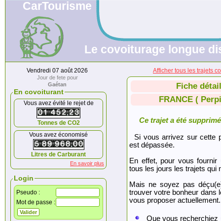
CarTourisme
Le covoiturage longue di
Vendredi 07 août 2026
Afficher tous les trajet
Jour de fete pour
Gaétan
Fiche détai
En covoiturant
FRANCE ( Perpi
Vous avez évité le rejet de
Ce trajet a été supprimé.
Tonnes de CO2
Vous avez économisé
Si vous arrivez sur cette p
est dépassée.
Litres de Carburant
En effet, pour vous fournir
En savoir plus
tous les jours les trajets qui 
Login
Mais ne soyez pas déçu(e
trouver votre bonheur dans 
Pseudo :
vous proposer actuellement.
Mot de passe :
Que vous recherchiez 