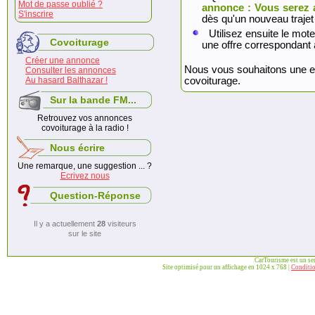
Mot de passe oublié ?
annonce : Vous serez 
S'inscrire
dès qu'un nouveau trajet
Utilisez ensuite le mote
Covoiturage
une offre correspondant 
Créer une annonce
Nous vous souhaitons une exc
Consulter les annonces
Au hasard Balthazar !
covoiturage.
Sur la bande FM...
Retrouvez vos annonces
covoiturage à la radio !
Nous écrire
Une remarque, une suggestion ... ?
Ecrivez nous
Question-Réponse
Il y a actuellement
28
visiteurs
sur le site
CarTourisme est un se
Site optimisé pour un affichage en 1024 x 768 |
Conditio