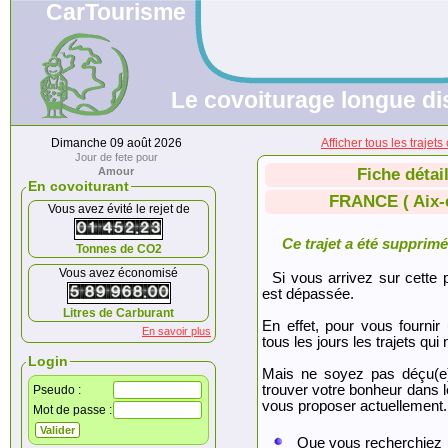
CarTourisme
Le covoiturage longue di
Dimanche 09 août 2026
Afficher tous les traje
Jour de fete pour
Amour
Fiche détai
En covoiturant
FRANCE ( Aix-
Vous avez évité le rejet de
Ce trajet a été supprimé.
Tonnes de CO2
Vous avez économisé
Si vous arrivez sur cette p
est dépassée.
Litres de Carburant
En effet, pour vous fournir
En savoir plus
tous les jours les trajets qui 
Login
Mais ne soyez pas déçu(e
trouver votre bonheur dans 
Pseudo :
vous proposer actuellement.
Mot de passe :
Que vous recherchiez 