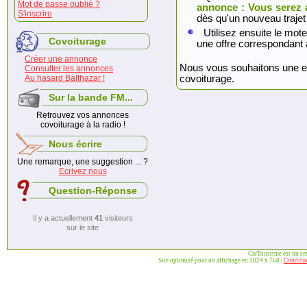
Mot de passe oublié ?
annonce : Vous serez 
S'inscrire
dès qu'un nouveau trajet
Utilisez ensuite le mote
Covoiturage
une offre correspondant 
Créer une annonce
Nous vous souhaitons une exc
Consulter les annonces
Au hasard Balthazar !
covoiturage.
Sur la bande FM...
Retrouvez vos annonces
covoiturage à la radio !
Nous écrire
Une remarque, une suggestion ... ?
Ecrivez nous
Question-Réponse
Il y a actuellement
41
visiteurs
sur le site
CarTourisme est un se
Site optimisé pour un affichage en 1024 x 768 |
Conditio