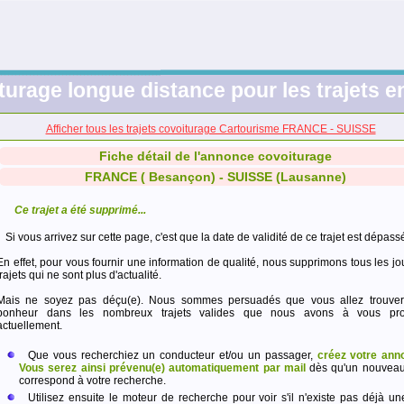
turage longue distance pour les trajets 
Afficher tous les trajets covoiturage Cartourisme FRANCE - SUISSE
Fiche détail de l'annonce covoiturage
FRANCE ( Besançon) - SUISSE (Lausanne)
Ce trajet a été supprimé...
Si vous arrivez sur cette page, c'est que la date de validité de ce trajet est dépass
En effet, pour vous fournir une information de qualité, nous supprimons tous les jo
trajets qui ne sont plus d'actualité.
Mais ne soyez pas déçu(e). Nous sommes persuadés que vous allez trouver
bonheur dans les nombreux trajets valides que nous avons à vous pro
actuellement.
Que vous recherchiez un conducteur et/ou un passager,
créez votre ann
Vous serez ainsi prévenu(e) automatiquement par mail
dès qu'un nouveau 
correspond à votre recherche.
Utilisez ensuite le moteur de recherche pour voir s'il n'existe pas déjà un