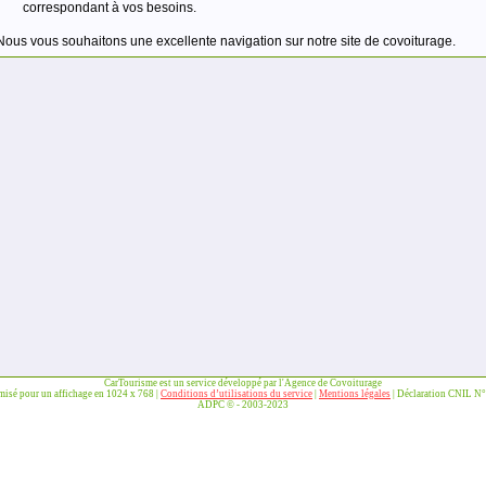
correspondant à vos besoins.
Nous vous souhaitons une excellente navigation sur notre site de covoiturage.
CarTourisme est un service développé par l'Agence de Covoiturage
imisé pour un affichage en 1024 x 768 |
Conditions d’utilisations du service
|
Mentions légales
| Déclaration CNIL N
ADPC © - 2003-2023