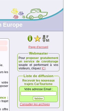
en Europe
Page d'accueil
Webmaster
Pour
proposer gratuitement
un service de covoiturage
souple et performant à vos
ée.
visiteurs, cliquez
ICI
.
urs les
Liste de diffusion
Recevoir les nouveaux
 votre
trajets CarTourisme
poser
Votre adresse Email :
once :
trajet
Consulter les archives
e offre