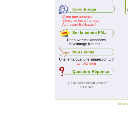
Covoiturage
Créer une annonce
Consulter les annonces
Au hasard Balthazar !
Sur la bande FM...
Retrouvez vos annonces
covoiturage à la radio !
Nous écrire
Une remarque, une suggestion ... ?
Ecrivez nous
Question-Réponse
Il y a actuellement
80
visiteurs
sur le site
Site opt