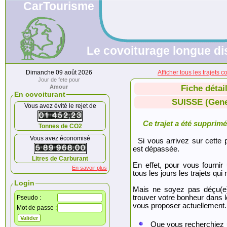
CarTourisme
Le covoiturage longue di
Dimanche 09 août 2026
Afficher tous les trajet
Jour de fete pour
Amour
Fiche détai
En covoiturant
SUISSE (Gene
Vous avez évité le rejet de
Ce trajet a été supprimé.
Tonnes de CO2
Vous avez économisé
Si vous arrivez sur cette p
est dépassée.
Litres de Carburant
En effet, pour vous fournir
En savoir plus
tous les jours les trajets qui 
Login
Mais ne soyez pas déçu(e
trouver votre bonheur dans 
Pseudo :
vous proposer actuellement.
Mot de passe :
Que vous recherchiez 