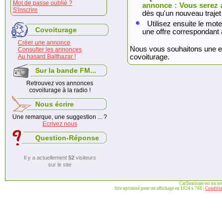
Mot de passe oublié ?
annonce : Vous serez 
S'inscrire
dès qu'un nouveau trajet
Utilisez ensuite le mote
Covoiturage
une offre correspondant 
Créer une annonce
Nous vous souhaitons une exc
Consulter les annonces
Au hasard Balthazar !
covoiturage.
Sur la bande FM...
Retrouvez vos annonces
covoiturage à la radio !
Nous écrire
Une remarque, une suggestion ... ?
Ecrivez nous
Question-Réponse
Il y a actuellement
52
visiteurs
sur le site
CarTourisme est un se
Site optimisé pour un affichage en 1024 x 768 |
Conditio