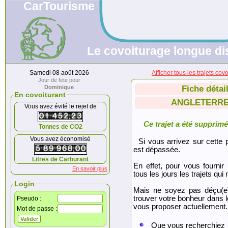
CarTourisme
Le covoiturage longue di
Samedi 08 août 2026
Afficher tous les trajets
Jour de fete pour
Dominique
Fiche détai
En covoiturant
ANGLETERRE (
Vous avez évité le rejet de
Ce trajet a été supprimé.
Tonnes de CO2
Vous avez économisé
Si vous arrivez sur cette p
est dépassée.
Litres de Carburant
En effet, pour vous fournir
En savoir plus
tous les jours les trajets qui 
Login
Mais ne soyez pas déçu(e
trouver votre bonheur dans 
Pseudo :
vous proposer actuellement.
Mot de passe :
Que vous recherchiez 