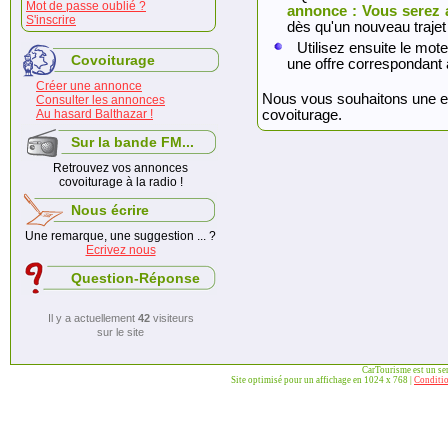
Mot de passe oublié ?
annonce : Vous serez 
S'inscrire
dès qu'un nouveau trajet
Utilisez ensuite le mote
Covoiturage
une offre correspondant 
Créer une annonce
Nous vous souhaitons une exc
Consulter les annonces
Au hasard Balthazar !
covoiturage.
Sur la bande FM...
Retrouvez vos annonces
covoiturage à la radio !
Nous écrire
Une remarque, une suggestion ... ?
Ecrivez nous
Question-Réponse
Il y a actuellement
42
visiteurs
sur le site
CarTourisme est un se
Site optimisé pour un affichage en 1024 x 768 |
Conditio