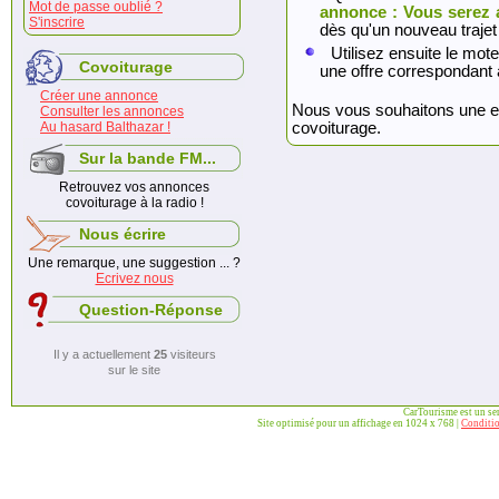
Mot de passe oublié ?
annonce : Vous serez 
S'inscrire
dès qu'un nouveau trajet
Utilisez ensuite le mote
Covoiturage
une offre correspondant 
Créer une annonce
Nous vous souhaitons une exc
Consulter les annonces
Au hasard Balthazar !
covoiturage.
Sur la bande FM...
Retrouvez vos annonces
covoiturage à la radio !
Nous écrire
Une remarque, une suggestion ... ?
Ecrivez nous
Question-Réponse
Il y a actuellement
25
visiteurs
sur le site
CarTourisme est un se
Site optimisé pour un affichage en 1024 x 768 |
Conditio