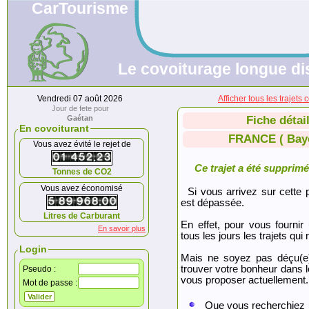
CarTourisme
Le covoiturage longue di
Vendredi 07 août 2026
Afficher tous les traje
Jour de fete pour
Gaétan
Fiche détai
En covoiturant
FRANCE ( Bay
Vous avez évité le rejet de
Ce trajet a été supprimé.
Tonnes de CO2
Vous avez économisé
Si vous arrivez sur cette p
est dépassée.
Litres de Carburant
En effet, pour vous fournir
En savoir plus
tous les jours les trajets qui 
Login
Mais ne soyez pas déçu(e
trouver votre bonheur dans 
Pseudo :
vous proposer actuellement.
Mot de passe :
Que vous recherchiez 