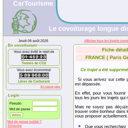
CarTourisme
Le covoiturage longue di
Jeudi 06 août 2026
Afficher tous les trajets 
En covoiturant
Fiche détai
Vous avez évité le rejet de
FRANCE ( Paris Gé
Tonnes de CO2
Ce trajet a été supprimé.
Vous avez économisé
Si vous arrivez sur cette p
Litres de Carburant
est dépassée.
En savoir plus
En effet, pour vous fournir
Login
tous les jours les trajets qui 
Pseudo :
Mais ne soyez pas déçu(e
Mot de passe :
trouver votre bonheur dans 
vous proposer actuellement.
Mot de passe oublié ?
S'inscrire
Que vous recherchiez 