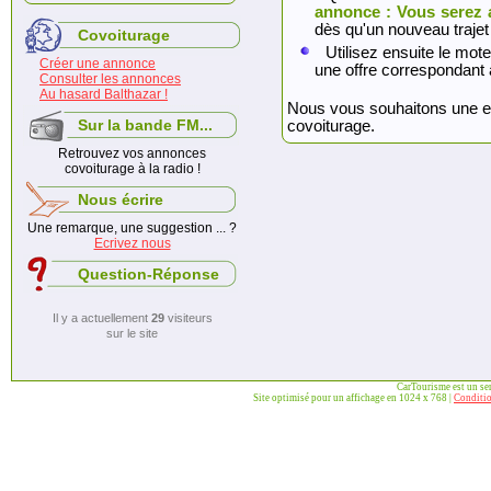
annonce : Vous serez 
dès qu'un nouveau trajet
Covoiturage
Utilisez ensuite le mote
Créer une annonce
une offre correspondant 
Consulter les annonces
Au hasard Balthazar !
Nous vous souhaitons une exc
Sur la bande FM...
covoiturage.
Retrouvez vos annonces
covoiturage à la radio !
Nous écrire
Une remarque, une suggestion ... ?
Ecrivez nous
Question-Réponse
Il y a actuellement
29
visiteurs
sur le site
CarTourisme est un se
Site optimisé pour un affichage en 1024 x 768 |
Conditio