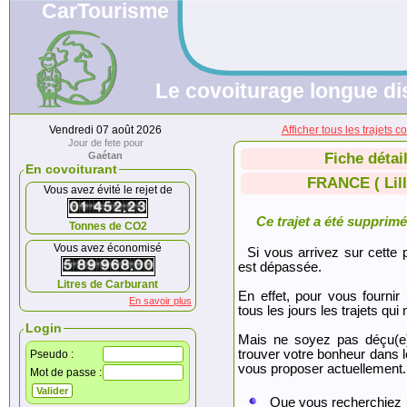
CarTourisme
Le covoiturage longue di
Vendredi 07 août 2026
Afficher tous les trajet
Jour de fete pour
Gaétan
Fiche détai
En covoiturant
FRANCE ( Lil
Vous avez évité le rejet de
Ce trajet a été supprimé.
Tonnes de CO2
Vous avez économisé
Si vous arrivez sur cette p
est dépassée.
Litres de Carburant
En effet, pour vous fournir
En savoir plus
tous les jours les trajets qui 
Login
Mais ne soyez pas déçu(e
trouver votre bonheur dans 
Pseudo :
vous proposer actuellement.
Mot de passe :
Que vous recherchiez 