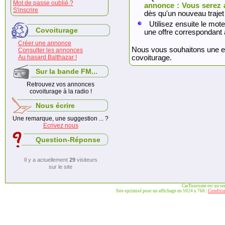
Mot de passe oublié ?
annonce : Vous serez 
S'inscrire
dès qu'un nouveau trajet
Utilisez ensuite le mote
Covoiturage
une offre correspondant 
Créer une annonce
Nous vous souhaitons une exc
Consulter les annonces
Au hasard Balthazar !
covoiturage.
Sur la bande FM...
Retrouvez vos annonces
covoiturage à la radio !
Nous écrire
Une remarque, une suggestion ... ?
Ecrivez nous
Question-Réponse
Il y a actuellement
29
visiteurs
sur le site
CarTourisme est un se
Site optimisé pour un affichage en 1024 x 768 |
Conditio