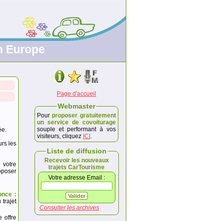
en Europe
Page d'accueil
Webmaster
Pour
proposer gratuitement
un service de covoiturage
souple et performant à vos
ée.
visiteurs, cliquez
ICI
.
urs les
Liste de diffusion
Recevoir les nouveaux
 votre
trajets CarTourisme
poser
Votre adresse Email :
once :
trajet
Consulter les archives
e offre