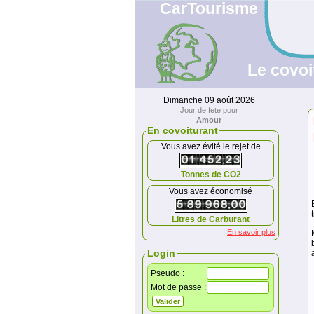
CarTourisme
Le covoi
Dimanche 09 août 2026
Jour de fete pour
Amour
En covoiturant
Vous avez évité le rejet de
Tonnes de CO2
Vous avez économisé
Litres de Carburant
En savoir plus
Login
Pseudo :
Mot de passe :