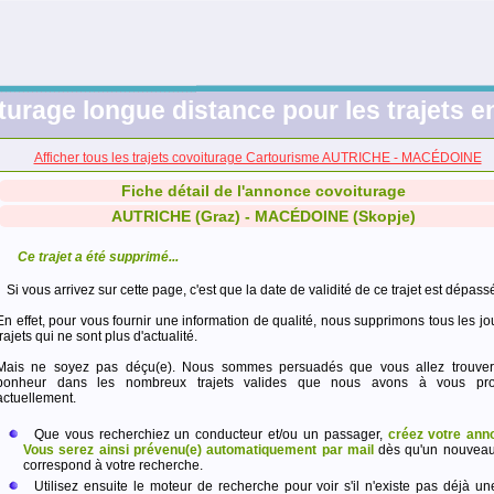
turage longue distance pour les trajets 
Afficher tous les trajets covoiturage Cartourisme AUTRICHE - MACÉDOINE
Fiche détail de l'annonce covoiturage
AUTRICHE (Graz) - MACÉDOINE (Skopje)
Ce trajet a été supprimé...
Si vous arrivez sur cette page, c'est que la date de validité de ce trajet est dépass
En effet, pour vous fournir une information de qualité, nous supprimons tous les jo
trajets qui ne sont plus d'actualité.
Mais ne soyez pas déçu(e). Nous sommes persuadés que vous allez trouver
bonheur dans les nombreux trajets valides que nous avons à vous pro
actuellement.
Que vous recherchiez un conducteur et/ou un passager,
créez votre ann
Vous serez ainsi prévenu(e) automatiquement par mail
dès qu'un nouveau 
correspond à votre recherche.
Utilisez ensuite le moteur de recherche pour voir s'il n'existe pas déjà un