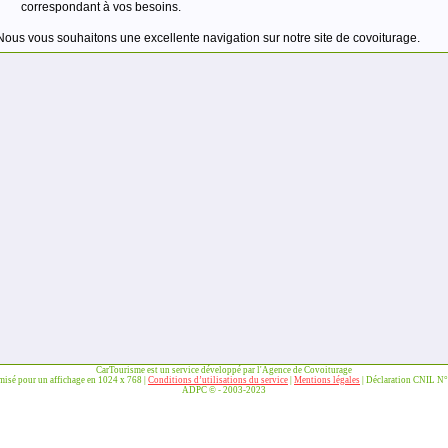
correspondant à vos besoins.
Nous vous souhaitons une excellente navigation sur notre site de covoiturage.
CarTourisme est un service développé par l'Agence de Covoiturage
imisé pour un affichage en 1024 x 768 |
Conditions d’utilisations du service
|
Mentions légales
| Déclaration CNIL N
ADPC © - 2003-2023