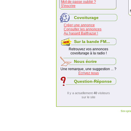
Mot de passe oublié ?
S'inscrire
Covoiturage
Créer une annonce
Consulter les annonces
Au hasard Balthazar !
Sur la bande FM...
Retrouvez vos annonces
covoiturage à la radio !
Nous écrire
Une remarque, une suggestion ... ?
Ecrivez nous
Question-Réponse
Il y a actuellement
40
visiteurs
sur le site
Site opt