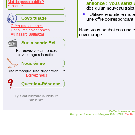
Mot de passe oublié ?
annonce : Vous serez 
S'inscrire
dès qu'un nouveau trajet
Utilisez ensuite le mote
Covoiturage
une offre correspondant 
Créer une annonce
Nous vous souhaitons une exc
Consulter les annonces
Au hasard Balthazar !
covoiturage.
Sur la bande FM...
Retrouvez vos annonces
covoiturage à la radio !
Nous écrire
Une remarque, une suggestion ... ?
Ecrivez nous
Question-Réponse
Il y a actuellement
39
visiteurs
sur le site
CarTourisme est un se
Site optimisé pour un affichage en 1024 x 768 |
Conditio