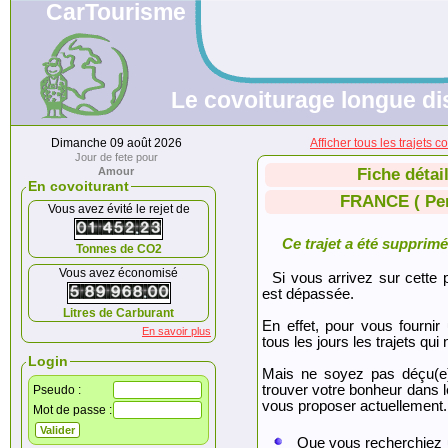
CarTourisme
Le covoiturage longue di
Dimanche 09 août 2026
Afficher tous les trajet
Jour de fete pour
Amour
Fiche détai
En covoiturant
FRANCE ( Per
Vous avez évité le rejet de
Ce trajet a été supprimé.
Tonnes de CO2
Vous avez économisé
Si vous arrivez sur cette p
est dépassée.
Litres de Carburant
En effet, pour vous fournir
En savoir plus
tous les jours les trajets qui 
Login
Mais ne soyez pas déçu(e
trouver votre bonheur dans 
Pseudo :
vous proposer actuellement.
Mot de passe :
Que vous recherchiez 