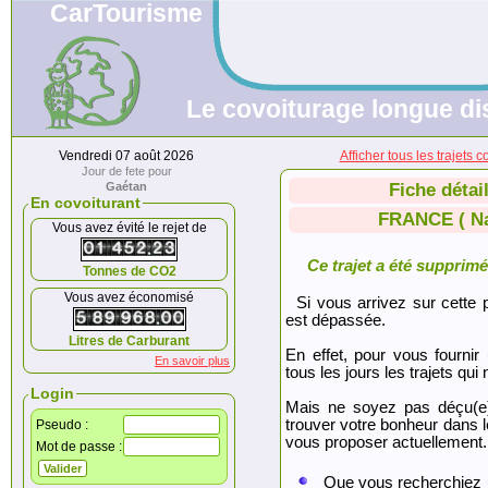
CarTourisme
Le covoiturage longue di
Vendredi 07 août 2026
Afficher tous les trajet
Jour de fete pour
Gaétan
Fiche détai
En covoiturant
FRANCE ( Na
Vous avez évité le rejet de
Ce trajet a été supprimé.
Tonnes de CO2
Vous avez économisé
Si vous arrivez sur cette p
est dépassée.
Litres de Carburant
En effet, pour vous fournir
En savoir plus
tous les jours les trajets qui 
Login
Mais ne soyez pas déçu(e
trouver votre bonheur dans 
Pseudo :
vous proposer actuellement.
Mot de passe :
Que vous recherchiez 