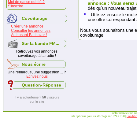
Mot de passe oublié ?
annonce : Vous serez 
S'inscrire
dès qu'un nouveau trajet
Utilisez ensuite le mote
Covoiturage
une offre correspondant 
Créer une annonce
Nous vous souhaitons une exc
Consulter les annonces
Au hasard Balthazar !
covoiturage.
Sur la bande FM...
Retrouvez vos annonces
covoiturage à la radio !
Nous écrire
Une remarque, une suggestion ... ?
Ecrivez nous
Question-Réponse
Il y a actuellement
50
visiteurs
sur le site
CarTourisme est un se
Site optimisé pour un affichage en 1024 x 768 |
Conditio