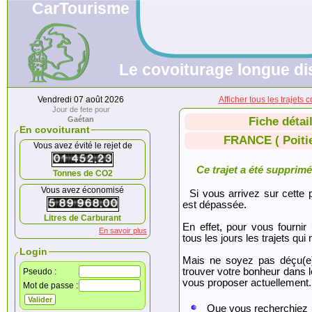
CarTourisme
Le covoiturage longue di
Vendredi 07 août 2026
Afficher tous les traje
Jour de fete pour
Gaétan
Fiche détai
En covoiturant
FRANCE ( Poitie
Vous avez évité le rejet de
Ce trajet a été supprimé.
Tonnes de CO2
Vous avez économisé
Si vous arrivez sur cette p
est dépassée.
Litres de Carburant
En effet, pour vous fournir
En savoir plus
tous les jours les trajets qui 
Login
Mais ne soyez pas déçu(e
trouver votre bonheur dans 
Pseudo :
vous proposer actuellement.
Mot de passe :
Que vous recherchiez 