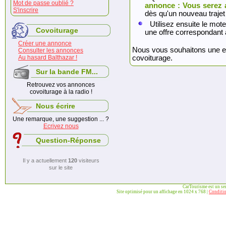
Mot de passe oublié ?
annonce : Vous serez 
S'inscrire
dès qu'un nouveau trajet
Utilisez ensuite le mote
Covoiturage
une offre correspondant 
Créer une annonce
Nous vous souhaitons une exc
Consulter les annonces
Au hasard Balthazar !
covoiturage.
Sur la bande FM...
Retrouvez vos annonces
covoiturage à la radio !
Nous écrire
Une remarque, une suggestion ... ?
Ecrivez nous
Question-Réponse
Il y a actuellement
120
visiteurs
sur le site
CarTourisme est un se
Site optimisé pour un affichage en 1024 x 768 |
Conditio