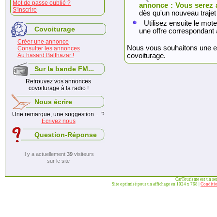
Mot de passe oublié ?
annonce : Vous serez 
S'inscrire
dès qu'un nouveau trajet
Utilisez ensuite le mote
Covoiturage
une offre correspondant 
Créer une annonce
Nous vous souhaitons une exc
Consulter les annonces
Au hasard Balthazar !
covoiturage.
Sur la bande FM...
Retrouvez vos annonces
covoiturage à la radio !
Nous écrire
Une remarque, une suggestion ... ?
Ecrivez nous
Question-Réponse
Il y a actuellement
39
visiteurs
sur le site
CarTourisme est un se
Site optimisé pour un affichage en 1024 x 768 |
Conditio