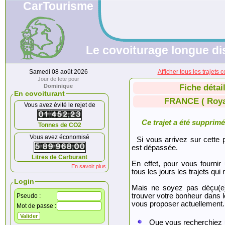
CarTourisme
Le covoiturage longue di
Samedi 08 août 2026
Afficher tous les traje
Jour de fete pour
Dominique
Fiche détai
En covoiturant
FRANCE ( Roya
Vous avez évité le rejet de
Ce trajet a été supprimé.
Tonnes de CO2
Vous avez économisé
Si vous arrivez sur cette p
est dépassée.
Litres de Carburant
En effet, pour vous fournir
En savoir plus
tous les jours les trajets qui 
Login
Mais ne soyez pas déçu(e
trouver votre bonheur dans 
Pseudo :
vous proposer actuellement.
Mot de passe :
Que vous recherchiez 