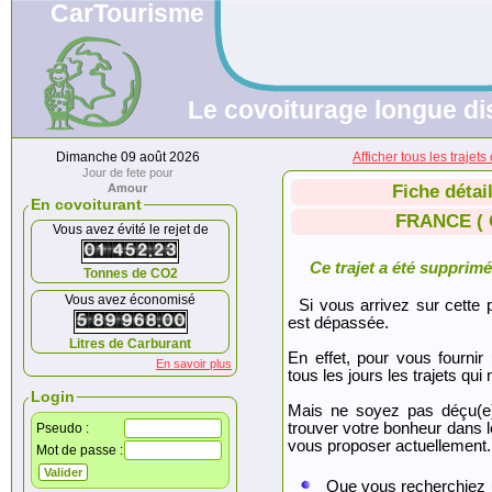
CarTourisme
Le covoiturage longue di
Dimanche 09 août 2026
Afficher tous les traje
Jour de fete pour
Amour
Fiche détai
En covoiturant
FRANCE ( G
Vous avez évité le rejet de
Ce trajet a été supprimé.
Tonnes de CO2
Vous avez économisé
Si vous arrivez sur cette p
est dépassée.
Litres de Carburant
En effet, pour vous fournir
En savoir plus
tous les jours les trajets qui 
Login
Mais ne soyez pas déçu(e
trouver votre bonheur dans 
Pseudo :
vous proposer actuellement.
Mot de passe :
Que vous recherchiez 