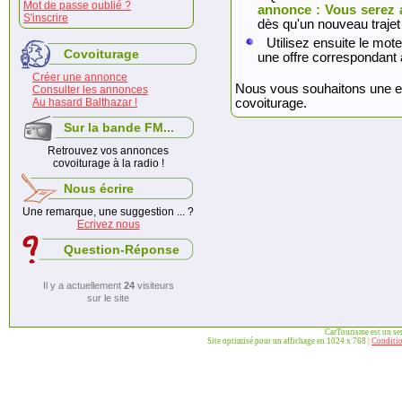
Mot de passe oublié ?
annonce : Vous serez 
S'inscrire
dès qu'un nouveau trajet
Utilisez ensuite le mote
Covoiturage
une offre correspondant 
Créer une annonce
Nous vous souhaitons une exc
Consulter les annonces
Au hasard Balthazar !
covoiturage.
Sur la bande FM...
Retrouvez vos annonces
covoiturage à la radio !
Nous écrire
Une remarque, une suggestion ... ?
Ecrivez nous
Question-Réponse
Il y a actuellement
24
visiteurs
sur le site
CarTourisme est un se
Site optimisé pour un affichage en 1024 x 768 |
Conditio