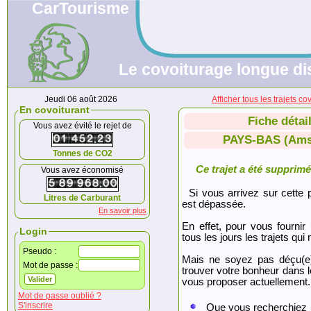
CarTourisme
Le covoiturage longue di
Jeudi 06 août 2026
Afficher tous les trajet
En covoiturant
Fiche détai
Vous avez évité le rejet de
PAYS-BAS (Ams
Tonnes de CO2
Ce trajet a été supprimé.
Vous avez économisé
Si vous arrivez sur cette p
Litres de Carburant
est dépassée.
En savoir plus
En effet, pour vous fournir
Login
tous les jours les trajets qui 
Pseudo :
Mais ne soyez pas déçu(e
Mot de passe :
trouver votre bonheur dans 
vous proposer actuellement.
Mot de passe oublié ?
S'inscrire
Que vous recherchiez 