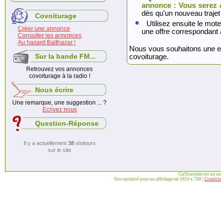
annonce : Vous serez 
dès qu'un nouveau trajet
Covoiturage
Utilisez ensuite le mote
Créer une annonce
une offre correspondant 
Consulter les annonces
Au hasard Balthazar !
Nous vous souhaitons une exc
Sur la bande FM...
covoiturage.
Retrouvez vos annonces
covoiturage à la radio !
Nous écrire
Une remarque, une suggestion ... ?
Ecrivez nous
Question-Réponse
Il y a actuellement
38
visiteurs
sur le site
CarTourisme est un se
Site optimisé pour un affichage en 1024 x 768 |
Conditio