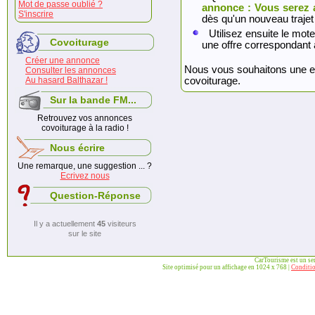
Mot de passe oublié ?
annonce : Vous serez 
S'inscrire
dès qu'un nouveau trajet
Utilisez ensuite le mote
Covoiturage
une offre correspondant 
Créer une annonce
Nous vous souhaitons une exc
Consulter les annonces
Au hasard Balthazar !
covoiturage.
Sur la bande FM...
Retrouvez vos annonces
covoiturage à la radio !
Nous écrire
Une remarque, une suggestion ... ?
Ecrivez nous
Question-Réponse
Il y a actuellement
45
visiteurs
sur le site
CarTourisme est un se
Site optimisé pour un affichage en 1024 x 768 |
Conditio