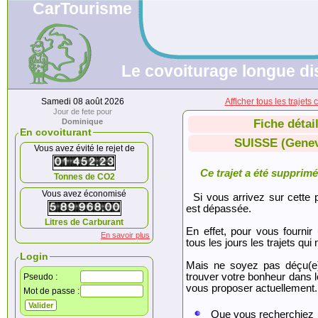
CarTourisme
Le covoiturage longue di
Samedi 08 août 2026
Afficher tous les traje
Jour de fete pour
Dominique
Fiche détai
En covoiturant
SUISSE (Genev
Vous avez évité le rejet de
Ce trajet a été supprimé.
Tonnes de CO2
Vous avez économisé
Si vous arrivez sur cette p
est dépassée.
Litres de Carburant
En effet, pour vous fournir
En savoir plus
tous les jours les trajets qui 
Login
Mais ne soyez pas déçu(e
trouver votre bonheur dans 
Pseudo :
vous proposer actuellement.
Mot de passe :
Que vous recherchiez 