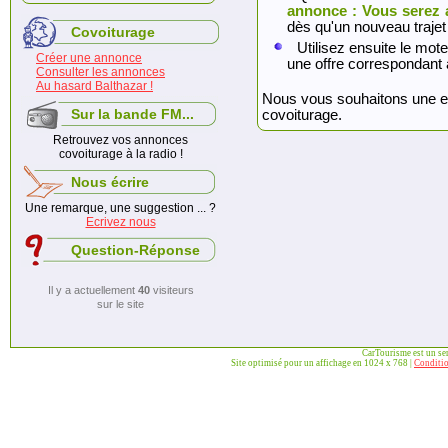
annonce : Vous serez 
dès qu'un nouveau trajet
Covoiturage
Utilisez ensuite le mote
Créer une annonce
une offre correspondant 
Consulter les annonces
Au hasard Balthazar !
Nous vous souhaitons une exc
Sur la bande FM...
covoiturage.
Retrouvez vos annonces
covoiturage à la radio !
Nous écrire
Une remarque, une suggestion ... ?
Ecrivez nous
Question-Réponse
Il y a actuellement
40
visiteurs
sur le site
CarTourisme est un se
Site optimisé pour un affichage en 1024 x 768 |
Conditio