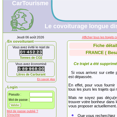
CarTourisme
Le covoiturage longue di
Jeudi 06 août 2026
Afficher tous les traje
En covoiturant
Fiche détai
Vous avez évité le rejet de
FRANCE ( Besa
Tonnes de CO2
Ce trajet a été supprimé.
Vous avez économisé
Si vous arrivez sur cette p
Litres de Carburant
est dépassée.
En savoir plus
En effet, pour vous fournir
Login
tous les jours les trajets qui 
Pseudo :
Mais ne soyez pas déçu(e
Mot de passe :
trouver votre bonheur dans 
vous proposer actuellement.
Mot de passe oublié ?
S'inscrire
Que vous recherchiez 