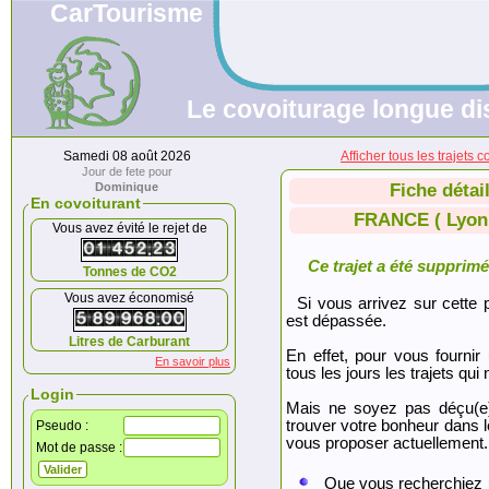
CarTourisme
Le covoiturage longue di
Samedi 08 août 2026
Afficher tous les traje
Jour de fete pour
Dominique
Fiche détai
En covoiturant
FRANCE ( Lyon 
Vous avez évité le rejet de
Ce trajet a été supprimé.
Tonnes de CO2
Vous avez économisé
Si vous arrivez sur cette p
est dépassée.
Litres de Carburant
En effet, pour vous fournir
En savoir plus
tous les jours les trajets qui 
Login
Mais ne soyez pas déçu(e
trouver votre bonheur dans 
Pseudo :
vous proposer actuellement.
Mot de passe :
Que vous recherchiez 