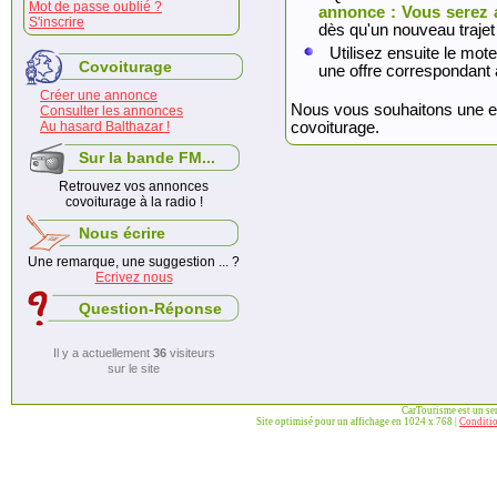
Mot de passe oublié ?
annonce : Vous serez 
S'inscrire
dès qu'un nouveau trajet
Utilisez ensuite le mote
Covoiturage
une offre correspondant 
Créer une annonce
Nous vous souhaitons une exc
Consulter les annonces
Au hasard Balthazar !
covoiturage.
Sur la bande FM...
Retrouvez vos annonces
covoiturage à la radio !
Nous écrire
Une remarque, une suggestion ... ?
Ecrivez nous
Question-Réponse
Il y a actuellement
36
visiteurs
sur le site
CarTourisme est un se
Site optimisé pour un affichage en 1024 x 768 |
Conditio