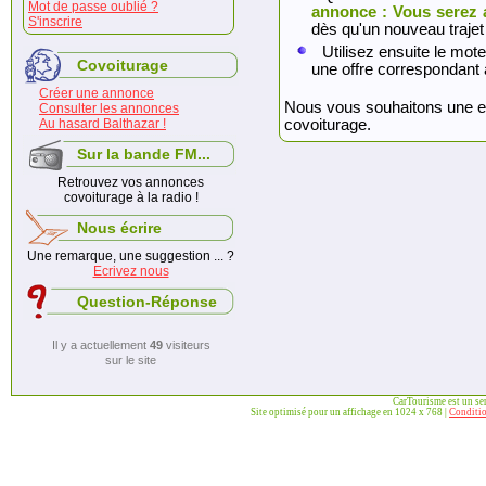
Mot de passe oublié ?
annonce : Vous serez 
S'inscrire
dès qu'un nouveau trajet
Utilisez ensuite le mote
Covoiturage
une offre correspondant 
Créer une annonce
Nous vous souhaitons une exc
Consulter les annonces
Au hasard Balthazar !
covoiturage.
Sur la bande FM...
Retrouvez vos annonces
covoiturage à la radio !
Nous écrire
Une remarque, une suggestion ... ?
Ecrivez nous
Question-Réponse
Il y a actuellement
49
visiteurs
sur le site
CarTourisme est un se
Site optimisé pour un affichage en 1024 x 768 |
Conditio