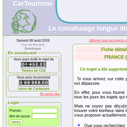
CarTourisme
Le covoiturage longue di
Samedi 08 août 2026
Afficher tous les traje
Jour de fete pour
Dominique
Fiche détai
En covoiturant
FRANCE ( 
Vous avez évité le rejet de
Ce trajet a été supprimé.
Tonnes de CO2
Vous avez économisé
Si vous arrivez sur cette p
est dépassée.
Litres de Carburant
En effet, pour vous fournir
En savoir plus
tous les jours les trajets qui 
Login
Mais ne soyez pas déçu(e
trouver votre bonheur dans 
Pseudo :
vous proposer actuellement.
Mot de passe :
Que vous recherchiez 