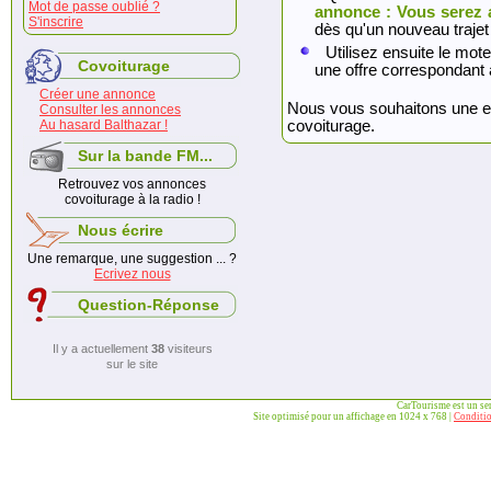
Mot de passe oublié ?
annonce : Vous serez 
S'inscrire
dès qu'un nouveau trajet
Utilisez ensuite le mote
Covoiturage
une offre correspondant 
Créer une annonce
Nous vous souhaitons une exc
Consulter les annonces
Au hasard Balthazar !
covoiturage.
Sur la bande FM...
Retrouvez vos annonces
covoiturage à la radio !
Nous écrire
Une remarque, une suggestion ... ?
Ecrivez nous
Question-Réponse
Il y a actuellement
38
visiteurs
sur le site
CarTourisme est un se
Site optimisé pour un affichage en 1024 x 768 |
Conditio