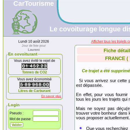
CarTourisme
Le covoiturage longue di
Lundi 10 août 2026
Afficher tous les traje
Jour de fete pour
Laurent
Fiche détai
En covoiturant
FRANCE ( 
Vous avez évité le rejet de
Ce trajet a été supprimé.
Tonnes de CO2
Vous avez économisé
Si vous arrivez sur cette p
est dépassée.
Litres de Carburant
En effet, pour vous fournir
En savoir plus
tous les jours les trajets qui 
Login
Mais ne soyez pas déçu(e
trouver votre bonheur dans 
Pseudo :
vous proposer actuellement.
Mot de passe :
Que vous recherchiez 