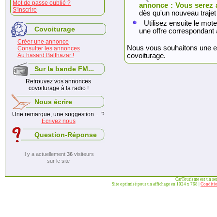
Mot de passe oublié ?
annonce : Vous serez 
S'inscrire
dès qu'un nouveau trajet
Utilisez ensuite le mote
Covoiturage
une offre correspondant 
Créer une annonce
Nous vous souhaitons une exc
Consulter les annonces
Au hasard Balthazar !
covoiturage.
Sur la bande FM...
Retrouvez vos annonces
covoiturage à la radio !
Nous écrire
Une remarque, une suggestion ... ?
Ecrivez nous
Question-Réponse
Il y a actuellement
36
visiteurs
sur le site
CarTourisme est un se
Site optimisé pour un affichage en 1024 x 768 |
Conditio