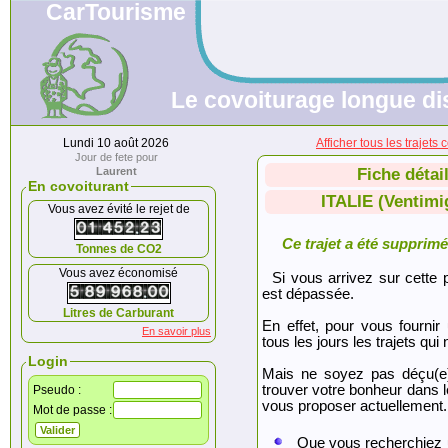
CarTourisme
Le covoiturage longue di
Lundi 10 août 2026
Afficher tous les trajet
Jour de fete pour
Laurent
Fiche détai
En covoiturant
ITALIE (Ventimi
Vous avez évité le rejet de
Ce trajet a été supprimé.
Tonnes de CO2
Vous avez économisé
Si vous arrivez sur cette p
est dépassée.
Litres de Carburant
En effet, pour vous fournir
En savoir plus
tous les jours les trajets qui 
Login
Mais ne soyez pas déçu(e
trouver votre bonheur dans 
Pseudo :
vous proposer actuellement.
Mot de passe :
Que vous recherchiez 