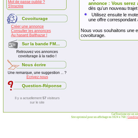
Mot de passe oublié ?
annonce : Vous serez 
S'inscrire
dès qu'un nouveau trajet
Utilisez ensuite le mote
Covoiturage
une offre correspondant 
Créer une annonce
Nous vous souhaitons une exc
Consulter les annonces
Au hasard Balthazar !
covoiturage.
Sur la bande FM...
Retrouvez vos annonces
covoiturage à la radio !
Nous écrire
Une remarque, une suggestion ... ?
Ecrivez nous
Question-Réponse
Il y a actuellement
57
visiteurs
sur le site
CarTourisme est un se
Site optimisé pour un affichage en 1024 x 768 |
Conditio