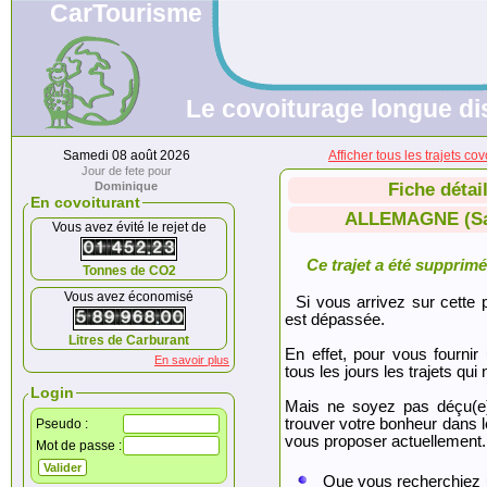
CarTourisme
Le covoiturage longue di
Samedi 08 août 2026
Afficher tous les trajets
Jour de fete pour
Dominique
Fiche détai
En covoiturant
ALLEMAGNE (Sar
Vous avez évité le rejet de
Ce trajet a été supprimé.
Tonnes de CO2
Vous avez économisé
Si vous arrivez sur cette p
est dépassée.
Litres de Carburant
En effet, pour vous fournir
En savoir plus
tous les jours les trajets qui 
Login
Mais ne soyez pas déçu(e
trouver votre bonheur dans 
Pseudo :
vous proposer actuellement.
Mot de passe :
Que vous recherchiez 