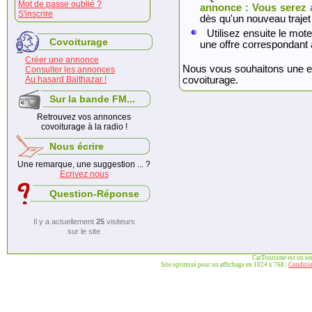
Mot de passe oublié ?
annonce : Vous serez 
S'inscrire
dès qu'un nouveau trajet
Utilisez ensuite le mote
Covoiturage
une offre correspondant 
Créer une annonce
Nous vous souhaitons une exc
Consulter les annonces
Au hasard Balthazar !
covoiturage.
Sur la bande FM...
Retrouvez vos annonces
covoiturage à la radio !
Nous écrire
Une remarque, une suggestion ... ?
Ecrivez nous
Question-Réponse
Il y a actuellement
25
visiteurs
sur le site
CarTourisme est un se
Site optimisé pour un affichage en 1024 x 768 |
Conditio