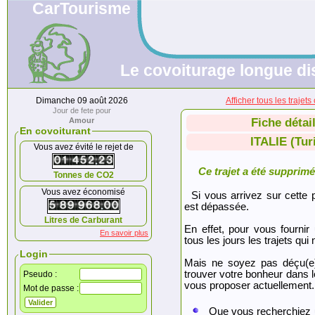
CarTourisme
Le covoiturage longue di
Dimanche 09 août 2026
Afficher tous les traje
Jour de fete pour
Amour
Fiche détai
En covoiturant
ITALIE (Tu
Vous avez évité le rejet de
Ce trajet a été supprimé.
Tonnes de CO2
Vous avez économisé
Si vous arrivez sur cette p
est dépassée.
Litres de Carburant
En effet, pour vous fournir
En savoir plus
tous les jours les trajets qui 
Login
Mais ne soyez pas déçu(e
trouver votre bonheur dans 
Pseudo :
vous proposer actuellement.
Mot de passe :
Que vous recherchiez 