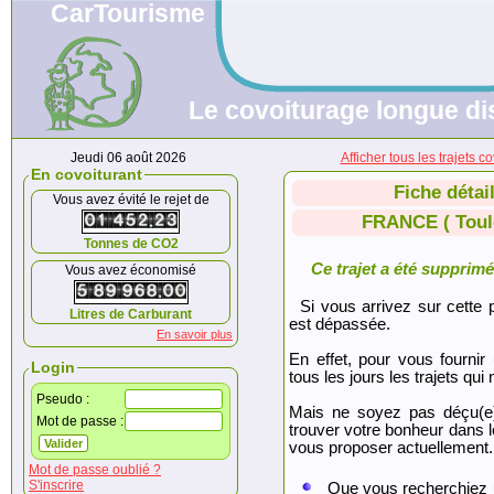
CarTourisme
Le covoiturage longue di
Jeudi 06 août 2026
Afficher tous les trajet
En covoiturant
Fiche détai
Vous avez évité le rejet de
FRANCE ( Toul
Tonnes de CO2
Ce trajet a été supprimé.
Vous avez économisé
Si vous arrivez sur cette p
Litres de Carburant
est dépassée.
En savoir plus
En effet, pour vous fournir
Login
tous les jours les trajets qui 
Pseudo :
Mais ne soyez pas déçu(e
Mot de passe :
trouver votre bonheur dans 
vous proposer actuellement.
Mot de passe oublié ?
S'inscrire
Que vous recherchiez 