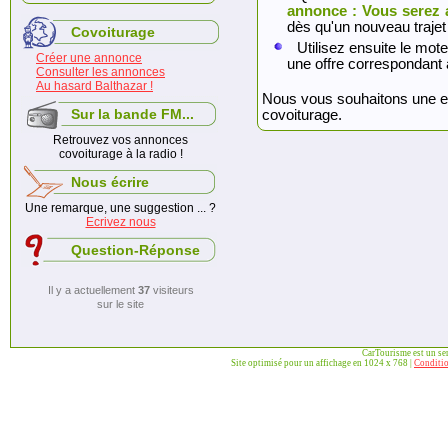
annonce : Vous serez 
dès qu'un nouveau trajet
Covoiturage
Utilisez ensuite le mote
Créer une annonce
une offre correspondant 
Consulter les annonces
Au hasard Balthazar !
Nous vous souhaitons une exc
Sur la bande FM...
covoiturage.
Retrouvez vos annonces
covoiturage à la radio !
Nous écrire
Une remarque, une suggestion ... ?
Ecrivez nous
Question-Réponse
Il y a actuellement
37
visiteurs
sur le site
CarTourisme est un se
Site optimisé pour un affichage en 1024 x 768 |
Conditio